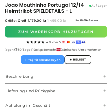
Joao Mouthinho Portugal 12/14
Auf Lager
Heimtrikot SPIELDETAILS - L
Größe: Groß
1.179,00 kr
1.499,00 kr
ZUM WARENKORB HINZUFÜGEN
4.9 von 5
-2 Tagen
30 Tage Rückgaberecht
Dänisches Unternehmen
🔥 BELIEBT
Tilføj til Ønskeskyen
Beschreibung
Lieferung und Rückgabe
Abholung im Geschäft