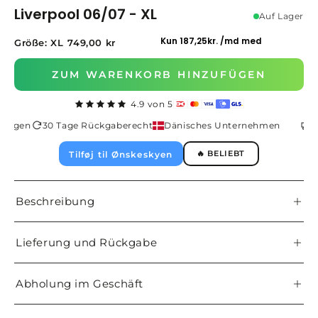
Liverpool 06/07 - XL
Auf Lager
Größe: XL
749,00 kr
ZUM WARENKORB HINZUFÜGEN
4.9 von 5
 Tagen
30 Tage Rückgaberecht
Dänisches Unternehmen
Bl
🔥 BELIEBT
Tilføj til Ønskeskyen
Beschreibung
Lieferung und Rückgabe
Abholung im Geschäft