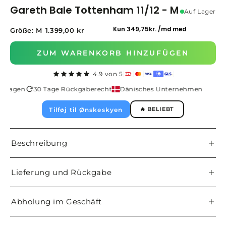
Gareth Bale Tottenham 11/12 - M
Auf Lager
Größe: M
1.399,00 kr
ZUM WARENKORB HINZUFÜGEN
4.9 von 5
-2 Tagen
30 Tage Rückgaberecht
Dänisches Unternehmen
B
🔥 BELIEBT
Tilføj til Ønskeskyen
Beschreibung
Lieferung und Rückgabe
Abholung im Geschäft