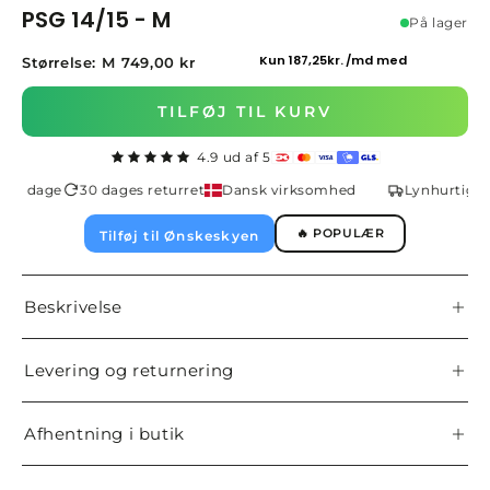
PSG 14/15 - M
På lager
Størrelse: M
749,00 kr
TILFØJ TIL KURV
4.9 ud af 5
1-2 dage
30 dages returret
Dansk virksomhed
Lynhurtig le
🔥 POPULÆR
Tilføj til Ønskeskyen
Beskrivelse
Levering og returnering
Afhentning i butik