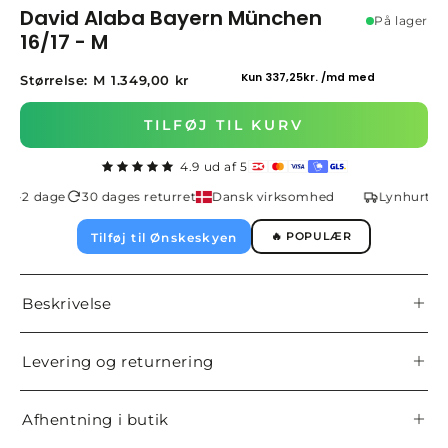
David Alaba Bayern München
På lager
16/17 - M
Størrelse: M
1.349,00 kr
TILFØJ TIL KURV
4.9 ud af 5
å 1-2 dage
30 dages returret
Dansk virksomhed
Lynhurtig l
🔥 POPULÆR
Tilføj til Ønskeskyen
Beskrivelse
Levering og returnering
Afhentning i butik