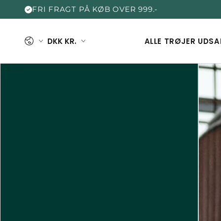
FRI FRAGT PÅ KØB OVER 999.-
Sprog
Land
DKK KR.
ALLE TRØJER
UDSA