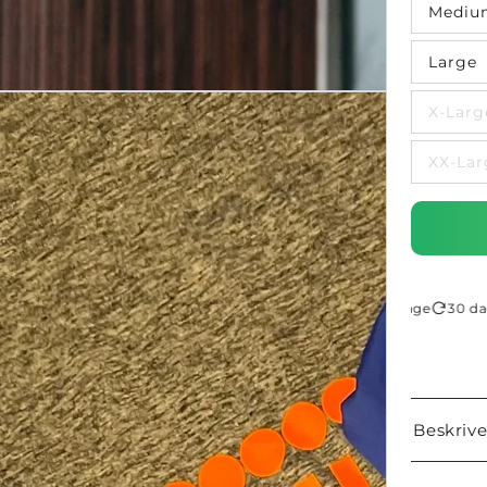
Mediu
Large
X-Larg
XX-Lar
Lynhurtig levering på 1-2 dage
30 dages
Beskrive