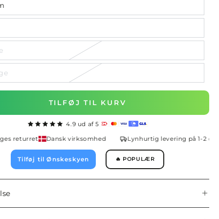
m
e
ge
TILFØJ TIL KURV
4.9 ud af 5
 returret
Dansk virksomhed
Lynhurtig levering på 1-2 dage
Tilføj til Ønskeskyen
🔥 POPULÆR
lse