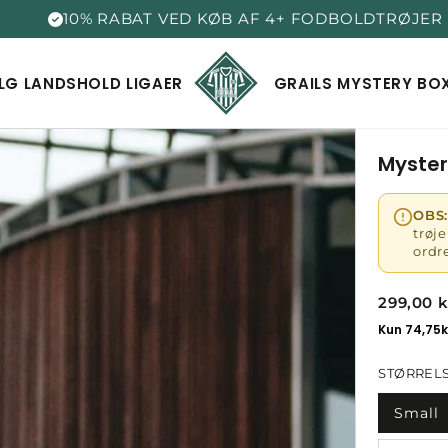
10% RABAT VED KØB AF 4+ FODBOLDTRØJER
LG
LANDSHOLD
LIGAER
GRAILS
MYSTERY BO
Myster
OBS:
trøje
ordr
299,00 k
STØRREL
Small