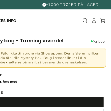
+1.000 TRØJER PÅ LAGER
Log
Kurv
XES
INFO
ind
y bag - Træningsoverdel
På lager
Følg ikke din ordre via Shop appen. Den afslører hvilken
 du får i din Mystery Box. Brug i stedet linket i din
ebekræftelse på mail, så bevarer du overraskelsen.
r
SE