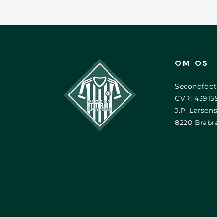
OM OS
Secondfoot
CVR: 43915
J.P. Larsens
8220 Brabr