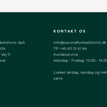
KONTAKT OS
ballshirts ApS
Info@secondfootballshirts.dk
924
Tlf: +45 60 15 61 64
 Vej 11
Kundeservice:
and
Mandag - Fredag: 10.00 - 16.0
Lukket lørdag, søndag og hel
samt.