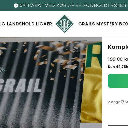
10% RABAT VED KØB AF 4+ FODBOLDTRØJER
LG
LANDSHOLD
LIGAER
GRAILS
MYSTERY BO
Komple
199,00 k
Lynhurtig levering på 1-2 dage
30 d