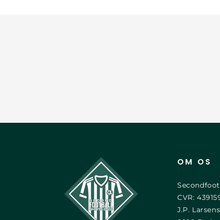
OM OS
Secondfoot
CVR: 43915
J.P. Larsens