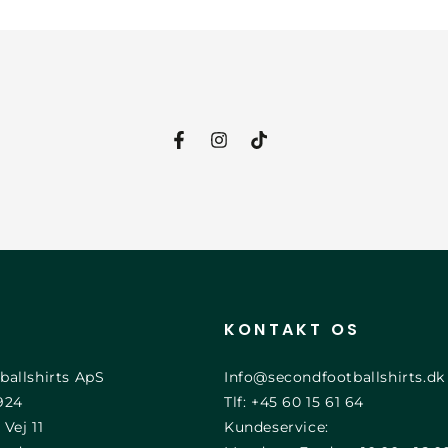
Facebook
Instagram
TikTok
KONTAKT OS
ballshirts ApS
Info@secondfootballshirts.dk
924
Tlf: +45 60 15 61 64
 Vej 11
Kundeservice: