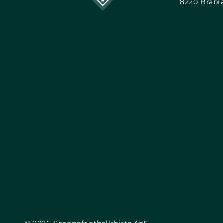
8220 Brabr
© 2026
Secondfootballshirts ApS