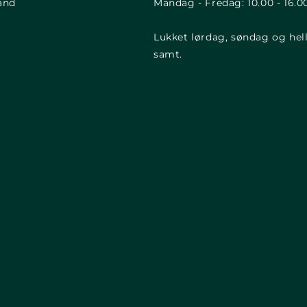
and
Mandag - Fredag: 10.00 - 16.0
Lukket lørdag, søndag og hel
samt.