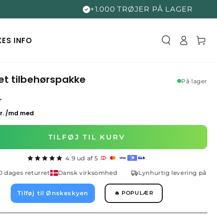
+1.000 TRØJER PÅ LAGER
Log
Kurv
XES
INFO
ind
t tilbehørspakke
På lager
r
TILFØJ TIL KURV
4.9 ud af 5
ages returret
Dansk virksomhed
Lynhurtig levering på 1-2 d
Tilføj til Ønskeskyen
🔥 POPULÆR