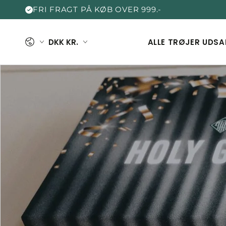
FRI FRAGT PÅ KØB OVER 999.-
Sprog
Land
DKK KR.
ALLE TRØJER
UDSA