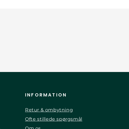
INFORMATION
Retur & ombytning
Ofte stillede spørgsmål
Om os